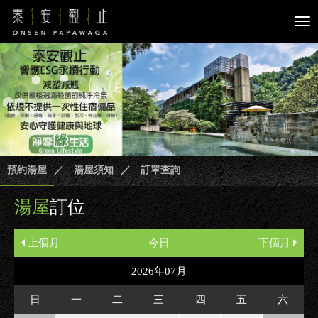
Tog
nav
預約湯屋
／
湯屋須知
／
訂單查詢
湯屋
訂位
上個月
今日
下個月
2026年07月
日
一
二
三
四
五
六