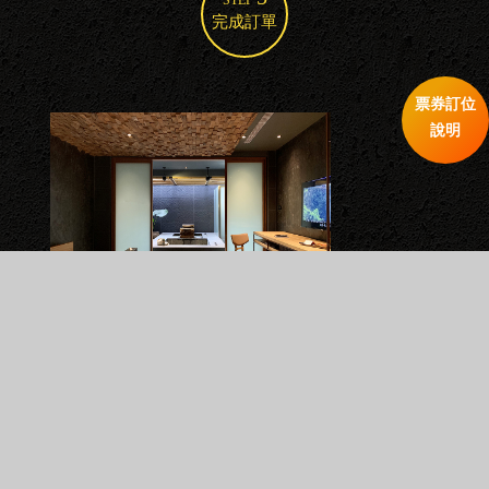
STEP
完成訂單
票券訂位
說明
觀月情房
館別：二館一樓，為三層樓建築物，無設置電梯

房型：日式一大床，13坪

湯池：半露天冷熱岩池

以2人作為計費標準(加人費用另計、最多加1位)
